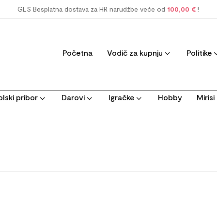
GLS Besplatna dostava za HR narudžbe veće od
100,00 €
!
Početna
Vodič za kupnju
Politike
lski pribor
Darovi
Igračke
Hobby
Miris