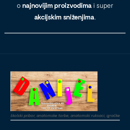
o
najnovijim proizvodima
i super
akcijskim sniženjima
.
školski pribor, anatomske torbe, anatomski ruksaci, igračke