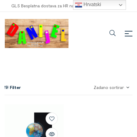
Hrvatski
GLS Besplatna dostava za HR narudžbe veće od
100,00 €
!
Filter