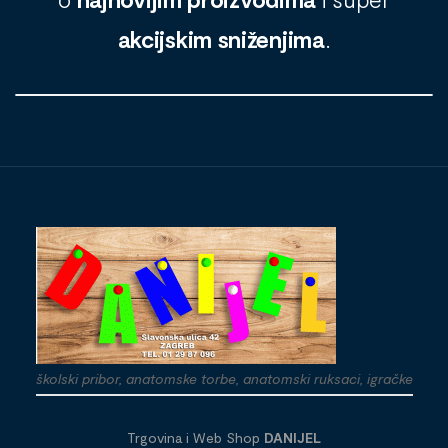
akcijskim sniženjima
.
školski pribor, anatomske torbe, anatomski ruksaci, igračke
Trgovina i Web Shop
DANIJEL