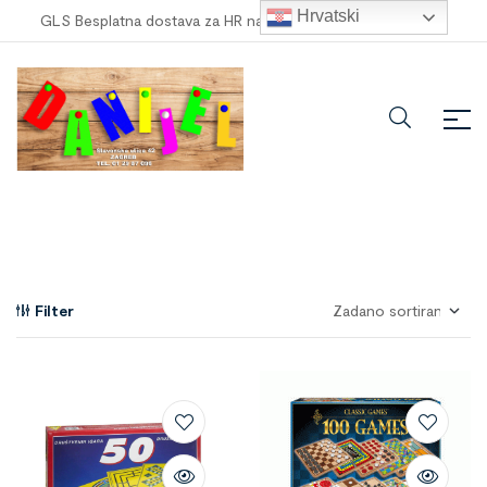
Hrvatski
GLS Besplatna dostava za HR narudžbe veće od
100,00 €
!
Filter