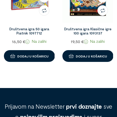
Društvena igra 50 igara
Društvena igra Klasične igre
Piatnik 1097712
100 igara 1093137
Na zalihi
Na zalihi
16,50
€
19,50
€
DODAJ U KOŠARICU
DODAJ U KOŠARICU
Prijavom na Newsletter
prvi doznajte
sve
o
najnovijim proizvodima
i super