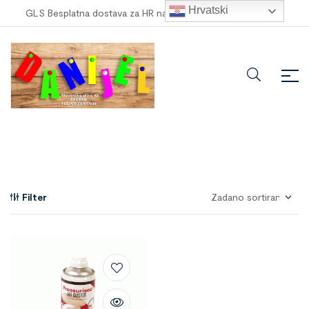
Hrvatski
GLS Besplatna dostava za HR narudžbe veće od
100,00 €
!
Filter