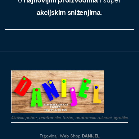
akcijskim sniženjima
.
školski pribor, anatomske torbe, anatomski ruksaci, igračke
Trgovina i Web Shop
DANIJEL