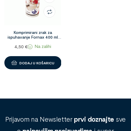
Komprimirani zrak za
ispuhavanje Fornax 400 ml
1093770
Na zalihi
4,50
€
DODAJ U KOŠARICU
Prijavom na Newsletter
prvi doznajte
sve
o
najnovijim proizvodima
i super