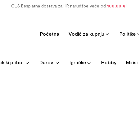
GLS Besplatna dostava za HR narudžbe veće od
100,00 €
!
Početna
Vodič za kupnju
Politike
lski pribor
Darovi
Igračke
Hobby
Miris