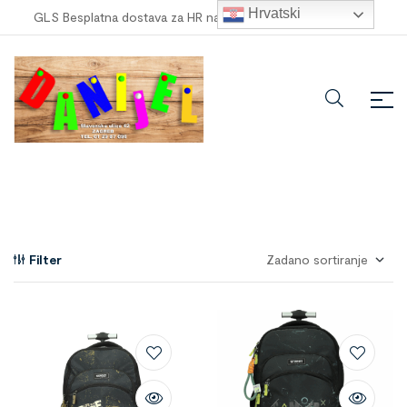
Hrvatski
GLS Besplatna dostava za HR narudžbe veće od
100,00 €
!
Filter