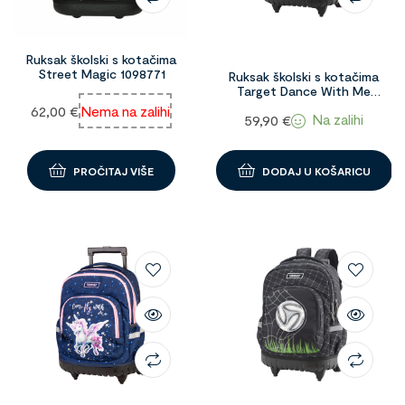
Ruksak školski s kotačima
Street Magic 1098771
Ruksak školski s kotačima
Target Dance With Me
1094767
62,00
€
Nema na zalihi
Na zalihi
59,90
€
PROČITAJ VIŠE
DODAJ U KOŠARICU