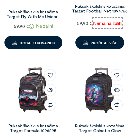
Ruksak školski s kotačima
Target Football Net 1094766
Ruksak školski s kotačima
Target Fly With Me Unicorn
1096894
59,90
€
Nema na zalihi
Na zalihi
59,90
€
DODAJ U KOŠARICU
PROČITAJ VIŠE
Ruksak školski s kotačima
Ruksak školski s kotačima
Target Formula 1096895
Target Galactic Glow