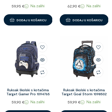
1096892
Na zalihi
Na zalihi
59,95
€
62,90
€
DODAJ U KOŠARICU
DODAJ U KOŠARICU
Ruksak školski s kotačima
Ruksak školski s kotačima
Target Gamer Pro 1094765
Target Goal Storm 1098502
Na zalihi
Na zalihi
59,90
€
59,99
€