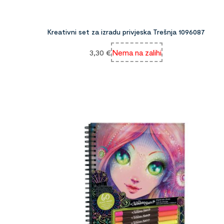
Kreativni set za izradu privjeska Trešnja 1096087
3,30
€
Nema na zalihi