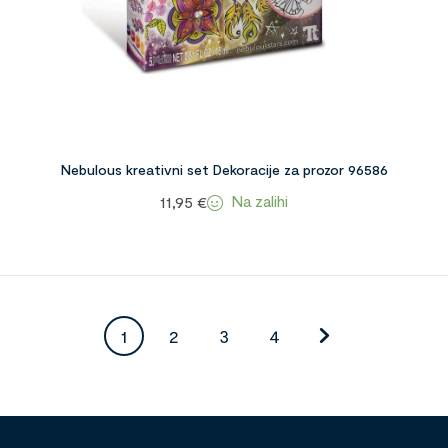
Nebulous kreativni set Dekoracije za prozor 96586
Na zalihi
11,95
€
1
2
3
4