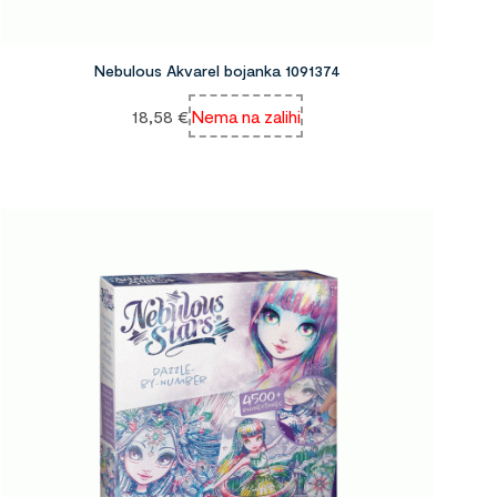
Nebulous Akvarel bojanka 1091374
18,58
€
Nema na zalihi