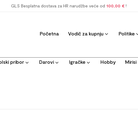
GLS Besplatna dostava za HR narudžbe veće od
100,00 €
!
Početna
Vodič za kupnju
Politike
lski pribor
Darovi
Igračke
Hobby
Miris