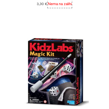
3,30
€
Nema na zalihi