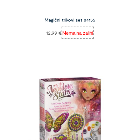
Magični trikovi set 04155
12,99
€
Nema na zalihi