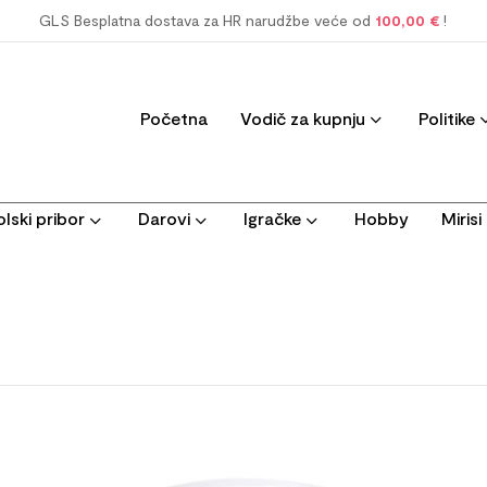
GLS Besplatna dostava za HR narudžbe veće od
100,00 €
!
Početna
Vodič za kupnju
Politike
lski pribor
Darovi
Igračke
Hobby
Miris