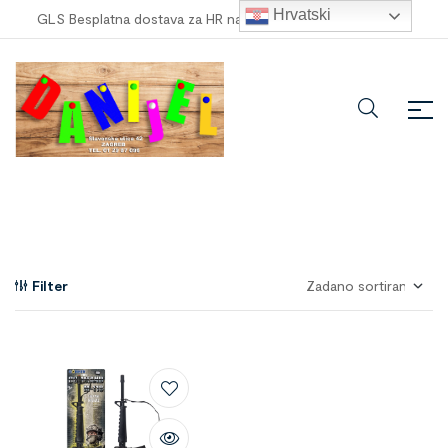
Hrvatski
GLS Besplatna dostava za HR narudžbe veće od
100,00 €
!
Filter