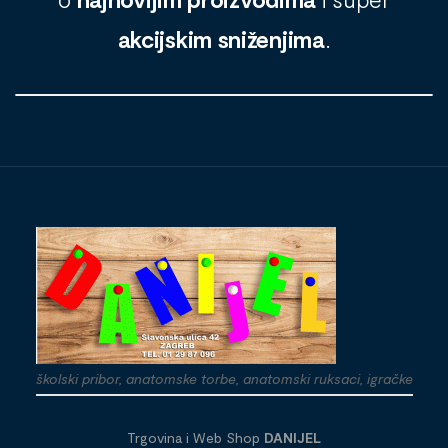
akcijskim sniženjima
.
školski pribor, anatomske torbe, anatomski ruksaci, igračke
Trgovina i Web Shop
DANIJEL