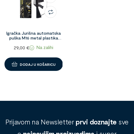
Igračka Jurišna automatska
puška M16 metal plastika
Gonher 1095630
Na zalihi
29,00
€
DODAJ U KOŠARICU
Prijavom na Newsletter
prvi doznajte
sve
o
najnovijim proizvodima
i super