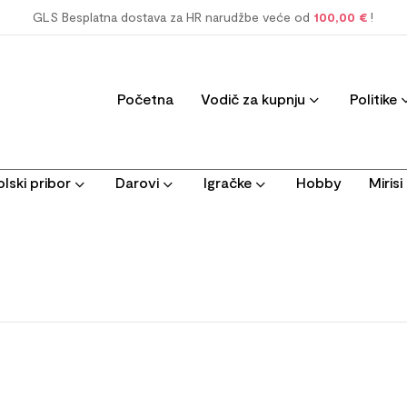
GLS Besplatna dostava za HR narudžbe veće od
100,00 €
!
Početna
Vodič za kupnju
Politike
lski pribor
Darovi
Igračke
Hobby
Miris