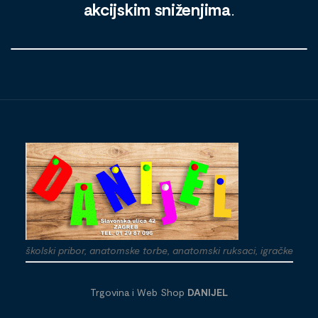
akcijskim sniženjima
.
školski pribor, anatomske torbe, anatomski ruksaci, igračke
Trgovina i Web Shop
DANIJEL