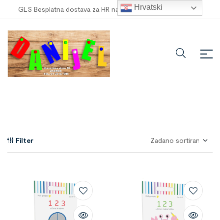
Hrvatski
GLS Besplatna dostava za HR narudžbe veće od
100,00 €
!
Filter