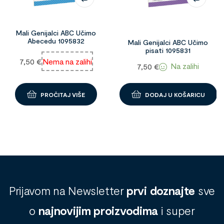
Mali Genijalci ABC Učimo
Abecedu 1095832
Mali Genijalci ABC Učimo
pisati 1095831
7,50
€
Nema na zalihi
Na zalihi
7,50
€
PROČITAJ VIŠE
DODAJ U KOŠARICU
Prijavom na Newsletter
prvi doznajte
sve
o
najnovijim proizvodima
i super