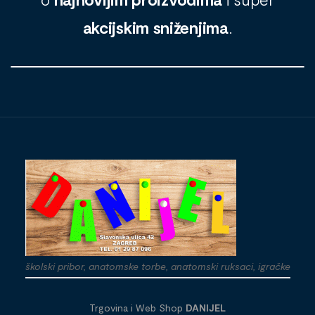
akcijskim sniženjima
.
školski pribor, anatomske torbe, anatomski ruksaci, igračke
Trgovina i Web Shop
DANIJEL