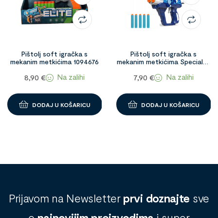
Pištolj soft igračka s
Pištolj soft igračka s
mekanim metkićima 1094676
mekanim metkićima Specialty
1097174
Na zalihi
Na zalihi
8,90
€
7,90
€
DODAJ U KOŠARICU
DODAJ U KOŠARICU
Prijavom na Newsletter
prvi doznajte
sve
o
najnovijim proizvodima
i super