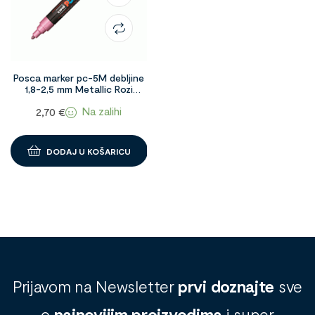
Posca marker pc-5M debljine
1,8-2,5 mm Metallic Rozi
1091067
Na zalihi
2,70
€
DODAJ U KOŠARICU
Prijavom na Newsletter
prvi doznajte
sve
o
najnovijim proizvodima
i super