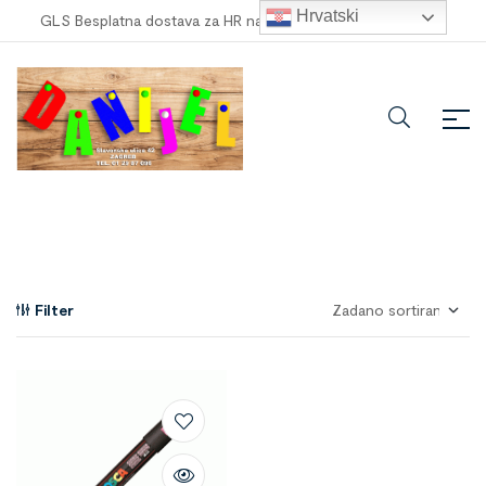
Hrvatski
GLS Besplatna dostava za HR narudžbe veće od
100,00 €
!
Filter