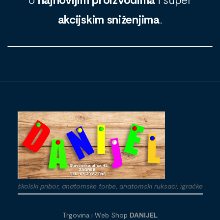
akcijskim sniženjima
.
školski pribor, anatomske torbe, anatomski ruksaci, igračke
Trgovina i Web Shop
DANIJEL