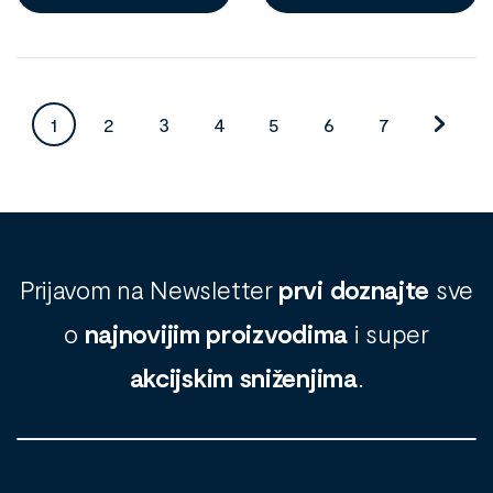
1
2
3
4
5
6
7
Prijavom na Newsletter
prvi doznajte
sve
o
najnovijim proizvodima
i super
akcijskim sniženjima
.