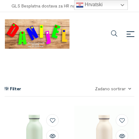
Hrvatski
GLS Besplatna dostava za HR narudžbe veće od
100,00 €
!
Filter