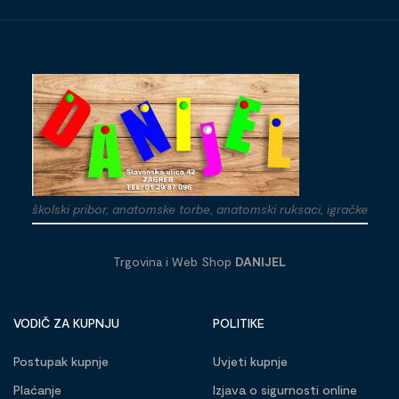
školski pribor, anatomske torbe, anatomski ruksaci, igračke
Trgovina i Web Shop
DANIJEL
VODIČ ZA KUPNJU
POLITIKE
Postupak kupnje
Uvjeti kupnje
Plaćanje
Izjava o sigurnosti online