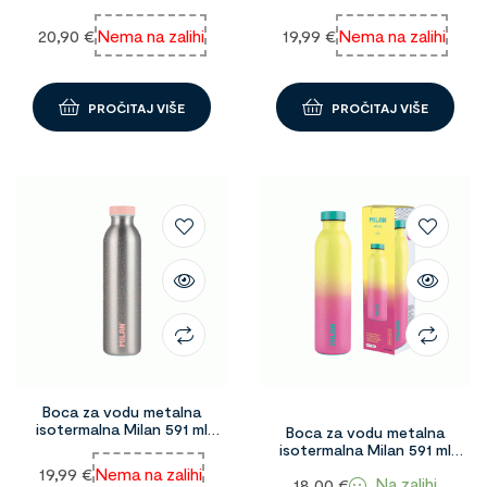
zelena 1096607
1091570
20,90
€
Nema na zalihi
19,99
€
Nema na zalihi
PROČITAJ VIŠE
PROČITAJ VIŠE
Boca za vodu metalna
isotermalna Milan 591 ml
Boca za vodu metalna
silver 1091571
isotermalna Milan 591 ml
Sunset 99668
19,99
€
Nema na zalihi
Na zalihi
18,00
€