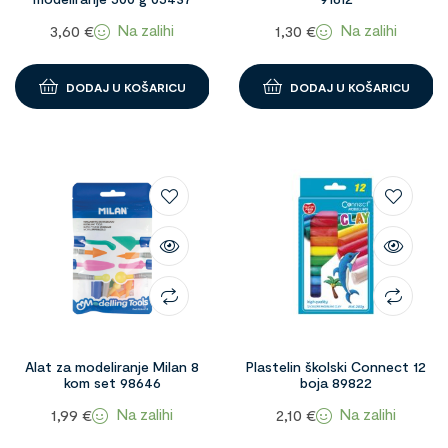
Na zalihi
Na zalihi
3,60
€
1,30
€
DODAJ U KOŠARICU
DODAJ U KOŠARICU
Alat za modeliranje Milan 8
Plastelin školski Connect 12
kom set 98646
boja 89822
Na zalihi
Na zalihi
1,99
€
2,10
€