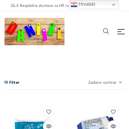
Hrvatski
GLS Besplatna dostava za HR narudžbe veće od
100,00 €
!
Filter