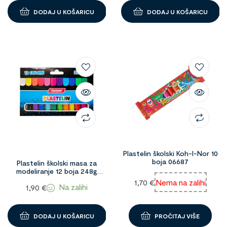
DODAJ U KOŠARICU
DODAJ U KOŠARICU
Plastelin školski Koh-I-Nor 10
boja 06687
Plastelin školski masa za
modeliranje 12 boja 248g
Target 1094629
1,70
€
Nema na zalihi
Na zalihi
1,90
€
DODAJ U KOŠARICU
PROČITAJ VIŠE