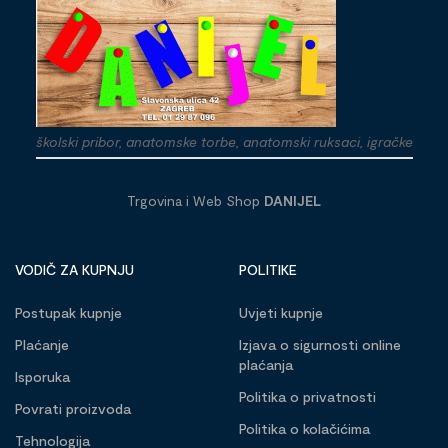
školski pribor, anatomske torbe, anatomski ruksaci, igračke
Trgovina i Web Shop
DANIJEL
VODIČ ZA KUPNJU
POLITIKE
Postupak kupnje
Uvjeti kupnje
Plaćanje
Izjava o sigurnosti online
plaćanja
Isporuka
Politika o privatnosti
Povrati proizvoda
Politika o kolačićima
Tehnologija