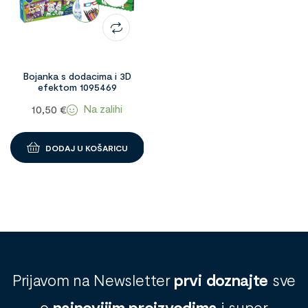
Bojanka s dodacima i 3D
efektom 1095469
Na zalihi
10,50
€
DODAJ U KOŠARICU
Prijavom na Newsletter
prvi doznajte
sve
o
najnovijim proizvodima
i super