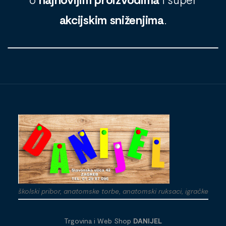
akcijskim sniženjima
.
školski pribor, anatomske torbe, anatomski ruksaci, igračke
Trgovina i Web Shop
DANIJEL