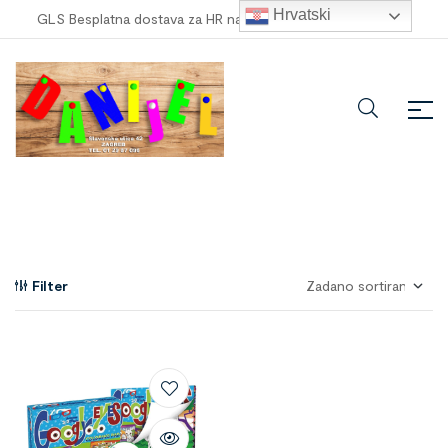
Hrvatski
GLS Besplatna dostava za HR narudžbe veće od
100,00 €
!
Filter