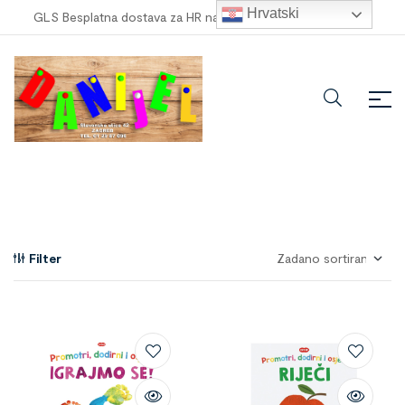
Hrvatski
GLS Besplatna dostava za HR narudžbe veće od
100,00 €
!
Filter