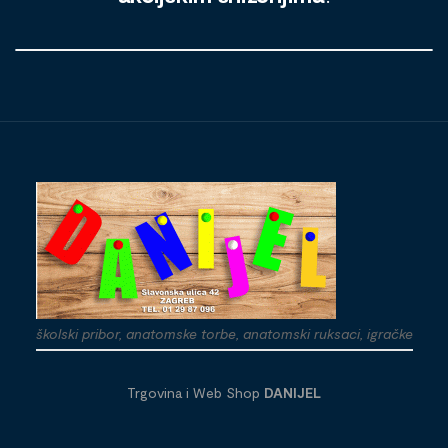
školski pribor, anatomske torbe, anatomski ruksaci, igračke
Trgovina i Web Shop
DANIJEL