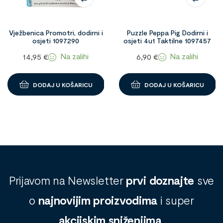
Vježbenica Promotri, dodirni i
Puzzle Peppa Pig Dodirni i
osjeti 1097290
osjeti 4u1 Taktilne 1097457
Na zalihi
Na zalihi
14,95
€
6,90
€
DODAJ U KOŠARICU
DODAJ U KOŠARICU
Prijavom na Newsletter
prvi doznajte
sve
o
najnovijim proizvodima
i super
akcijskim sniženjima
.