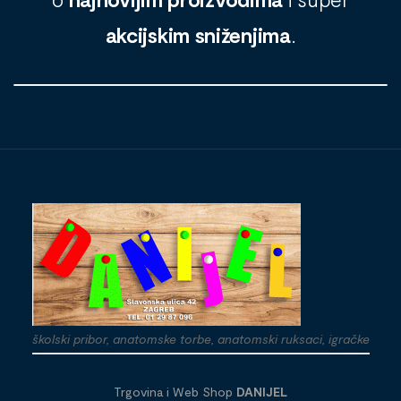
akcijskim sniženjima
.
školski pribor, anatomske torbe, anatomski ruksaci, igračke
Trgovina i Web Shop
DANIJEL