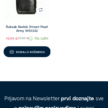
Ruksak školski Street Pearl
Army 1092332
Na zalihi
19,99
€
37,00
€
DODAJ U KOŠARICU
Prijavom na Newsletter
prvi doznajte
sve
o
najnovijim proizvodima
i super