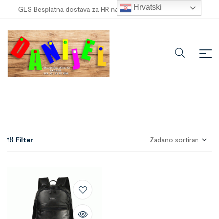
Hrvatski
GLS Besplatna dostava za HR narudžbe veće od
100,00 €
!
Filter