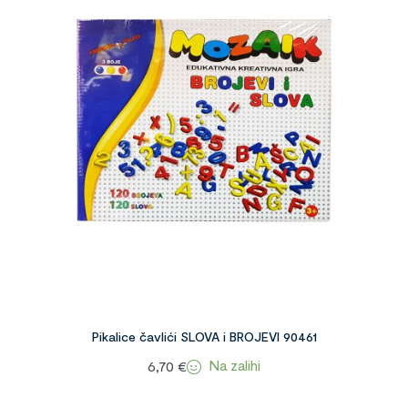
Pikalice čavlići SLOVA i BROJEVI 90461
Na zalihi
6,70
€