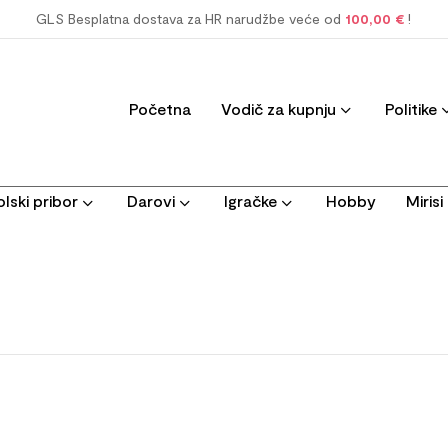
GLS Besplatna dostava za HR narudžbe veće od
100,00 €
!
Početna
Vodič za kupnju
Politike
lski pribor
Darovi
Igračke
Hobby
Miris