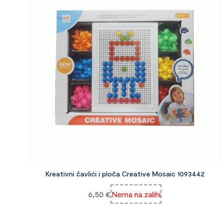
Kreativni čavlići i ploča Creative Mosaic 1093442
6,50
€
Nema na zalihi