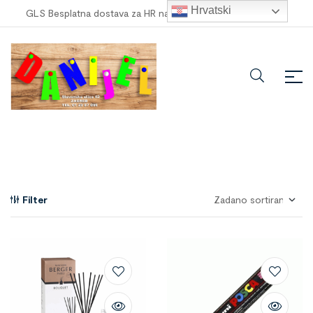
Hrvatski
GLS Besplatna dostava za HR narudžbe veće od
100,00 €
!
Filter