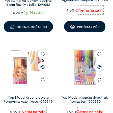
Posca marker pc-8M debljine
8 mm Rozi Metallic 1091082
4,80
€
Nema na zalihi
Na zalihi
4,20
€
DODAJ U KOŠARICU
PROČITAJ VIŠE
Top Model drvene boje u
Top Model magični dvostruki
tonovima kože i kose 1090549
flomasteri 1090550
5,99
€
Nema na zalihi
7,96
€
Nema na zalihi