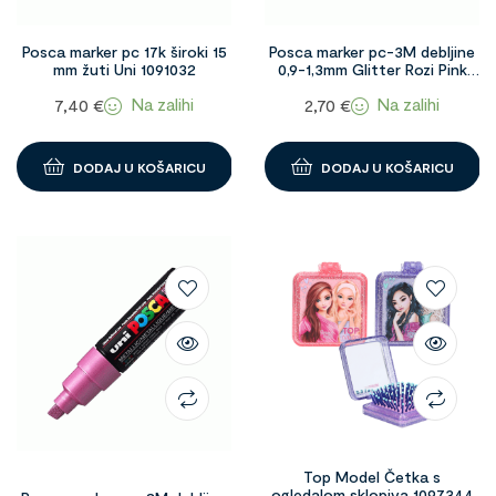
Posca marker pc 17k široki 15
Posca marker pc-3M debljine
mm žuti Uni 1091032
0,9-1,3mm Glitter Rozi Pink
1091139
Na zalihi
Na zalihi
7,40
€
2,70
€
DODAJ U KOŠARICU
DODAJ U KOŠARICU
Top Model Četka s
ogledalom sklopiva 1097344