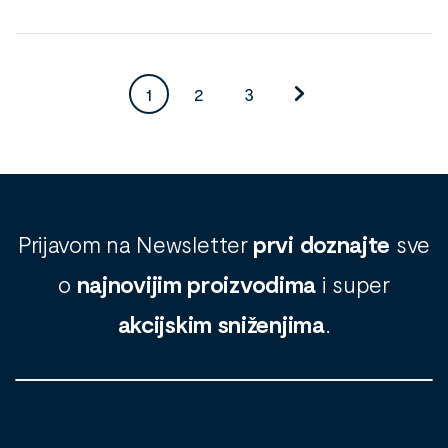
1
2
3
Prijavom na Newsletter
prvi doznajte
sve
o
najnovijim proizvodima
i super
akcijskim sniženjima
.