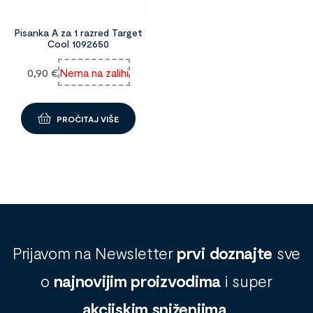
Pisanka A za 1 razred Target
Cool 1092650
0,90
€
Nema na zalihi
PROČITAJ VIŠE
Prijavom na Newsletter
prvi doznajte
sve
o
najnovijim proizvodima
i super
akcijskim sniženjima
.