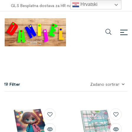
Hrvatski
GLS Besplatna dostava za HR narudžbe veće od
100,00 €
!
Filter