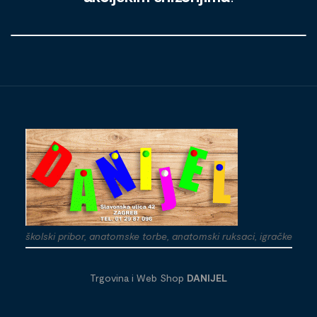
školski pribor, anatomske torbe, anatomski ruksaci, igračke
Trgovina i Web Shop
DANIJEL