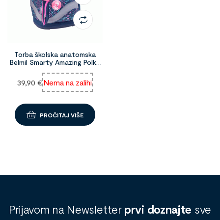
Torba školska anatomska
Belmil Smarty Amazing Polka
Dot 1093433
39,90
€
Nema na zalihi
PROČITAJ VIŠE
Prijavom na Newsletter
prvi doznajte
sve