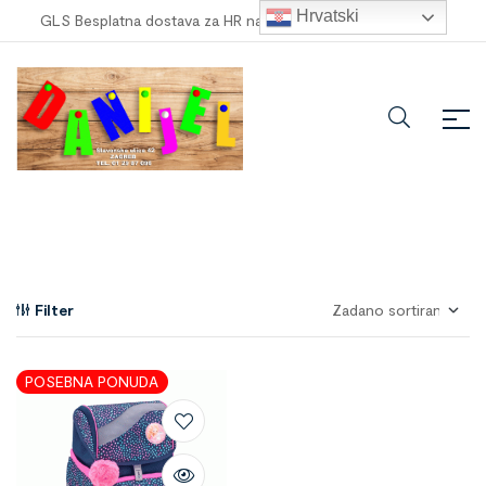
Hrvatski
GLS Besplatna dostava za HR narudžbe veće od
100,00 €
!
Filter
POSEBNA PONUDA