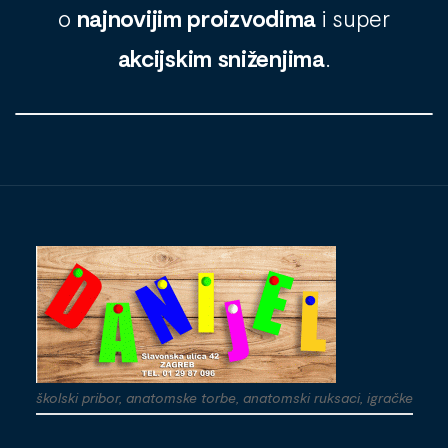
o
najnovijim proizvodima
i super
akcijskim sniženjima
.
školski pribor, anatomske torbe, anatomski ruksaci, igračke