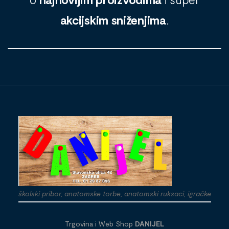
akcijskim sniženjima
.
školski pribor, anatomske torbe, anatomski ruksaci, igračke
Trgovina i Web Shop
DANIJEL