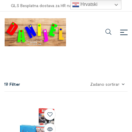
Hrvatski
GLS Besplatna dostava za HR narudžbe veće od
100,00 €
!
Filter