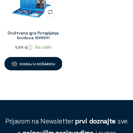
Društvena igra Potapljanje
brodova 1095591
Na zalihi
9,99
€
DODAJ U KOŠARICU
Prijavom na Newsletter
prvi doznajte
sve
o
najnovijim proizvodima
i super