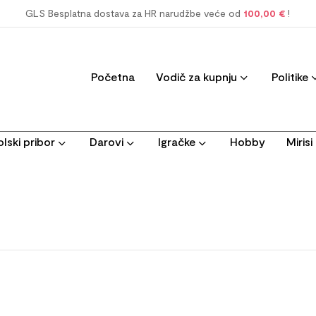
GLS Besplatna dostava za HR narudžbe veće od
100,00 €
!
Početna
Vodič za kupnju
Politike
lski pribor
Darovi
Igračke
Hobby
Miris