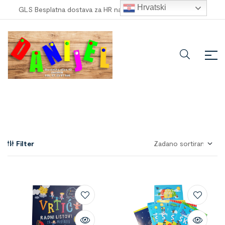
Hrvatski
GLS Besplatna dostava za HR narudžbe veće od
100,00 €
!
Filter