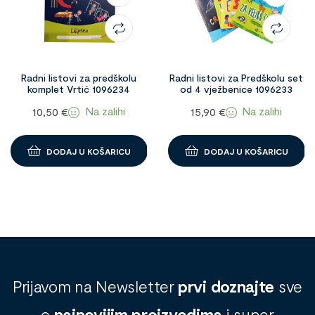
Radni listovi za predškolu
Radni listovi za Predškolu set
komplet Vrtić 1096234
od 4 vježbenice 1096233
Na zalihi
Na zalihi
10,50
€
15,90
€
DODAJ U KOŠARICU
DODAJ U KOŠARICU
Prijavom na Newsletter
prvi doznajte
sve
o
najnovijim proizvodima
i super