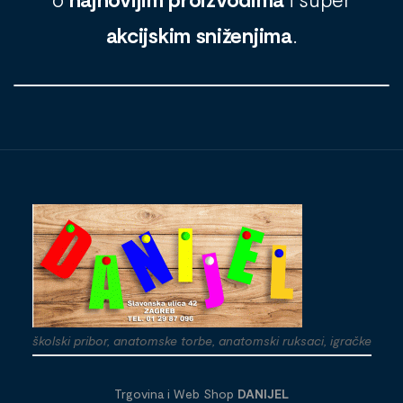
akcijskim sniženjima
.
školski pribor, anatomske torbe, anatomski ruksaci, igračke
Trgovina i Web Shop
DANIJEL