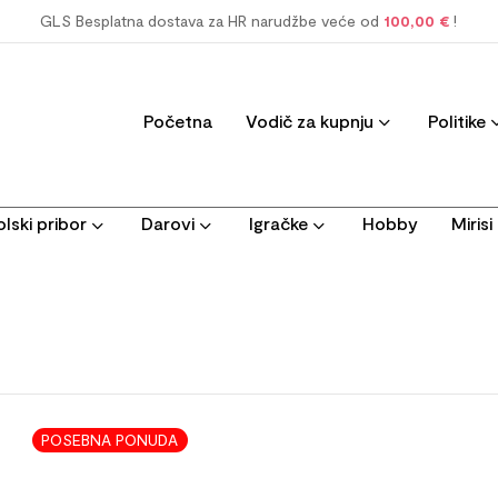
GLS Besplatna dostava za HR narudžbe veće od
100,00 €
!
Početna
Vodič za kupnju
Politike
lski pribor
Darovi
Igračke
Hobby
Miris
POSEBNA PONUDA