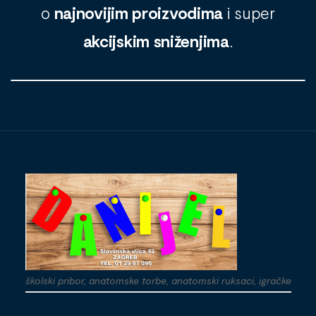
o
najnovijim proizvodima
i super
akcijskim sniženjima
.
školski pribor, anatomske torbe, anatomski ruksaci, igračke