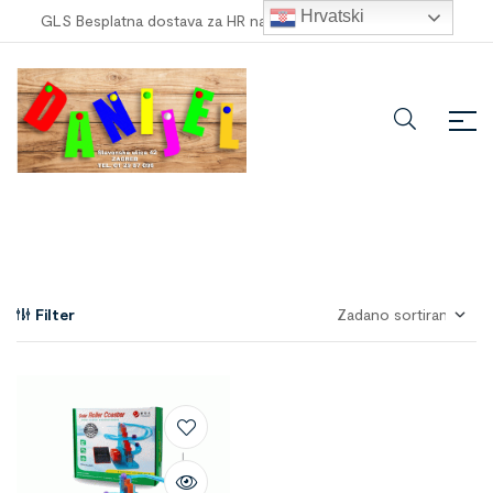
Hrvatski
GLS Besplatna dostava za HR narudžbe veće od
100,00 €
!
Filter