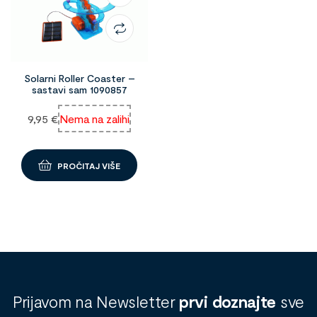
Solarni Roller Coaster –
sastavi sam 1090857
9,95
€
Nema na zalihi
PROČITAJ VIŠE
Prijavom na Newsletter
prvi doznajte
sve