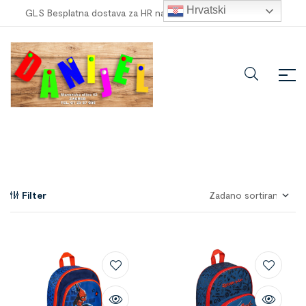
Hrvatski
GLS Besplatna dostava za HR narudžbe veće od
100,00 €
!
Filter