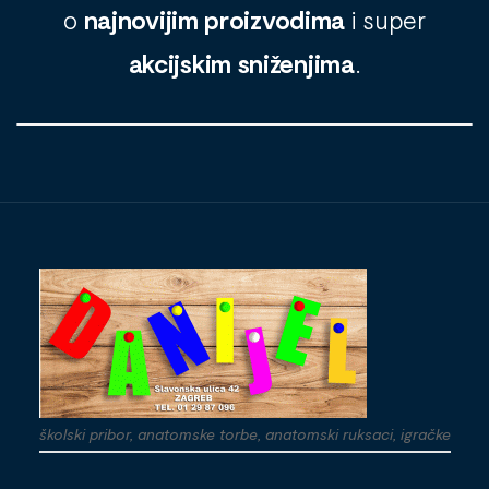
o
najnovijim proizvodima
i super
akcijskim sniženjima
.
školski pribor, anatomske torbe, anatomski ruksaci, igračke