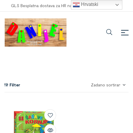
Hrvatski
GLS Besplatna dostava za HR narudžbe veće od
100,00 €
!
Filter