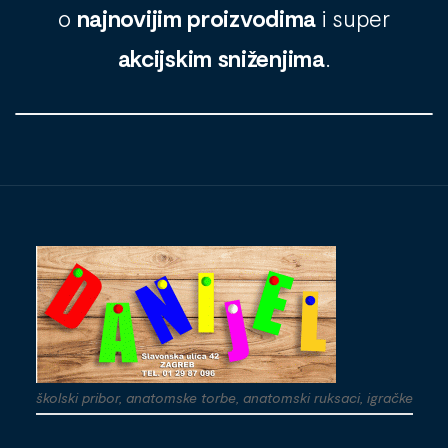
o
najnovijim proizvodima
i super
akcijskim sniženjima
.
školski pribor, anatomske torbe, anatomski ruksaci, igračke