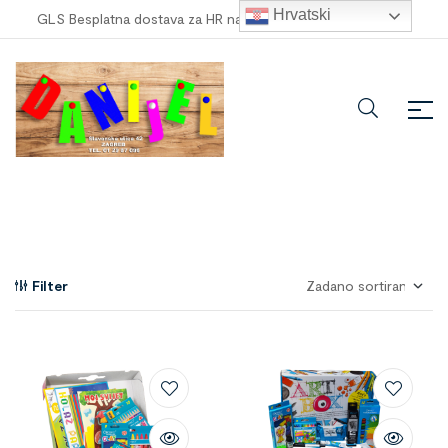
Hrvatski
GLS Besplatna dostava za HR narudžbe veće od
100,00 €
!
Filter