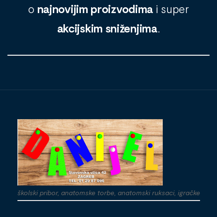
o
najnovijim proizvodima
i super
akcijskim sniženjima
.
školski pribor, anatomske torbe, anatomski ruksaci, igračke