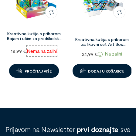
Kreativna kutija s priborom
Bojam i učim za predškolsku
Kreativna kutija s priborom
dob Connect 1096664
za likovni set Art Box
Connect 02776
18,99
€
Nema na zalihi
Na zalihi
24,99
€
PROČITAJ VIŠE
DODAJ U KOŠARICU
Prijavom na Newsletter
prvi doznajte
sve