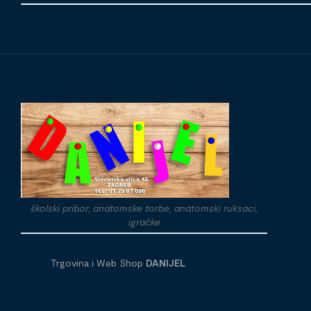
školski pribor, anatomske torbe, anatomski ruksaci,
igračke
Trgovina i Web Shop
DANIJEL