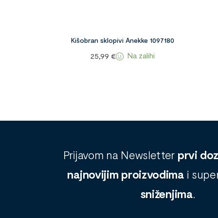
Kišobran sklopivi Anekke 1097180
Na zalihi
25,99
€
Prijavom na Newsletter
prvi do
najnovijim proizvodima
i supe
sniženjima
.