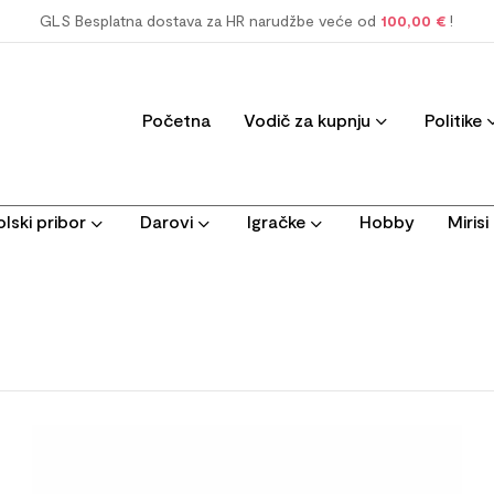
GLS Besplatna dostava za HR narudžbe veće od
100,00 €
!
Početna
Vodič za kupnju
Politike
lski pribor
Darovi
Igračke
Hobby
Miris