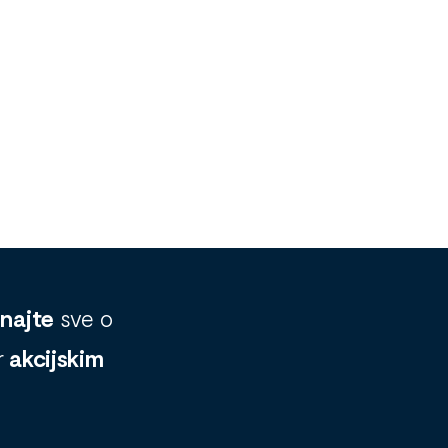
znajte
sve o
r
akcijskim