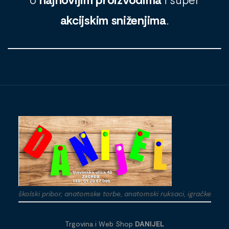
akcijskim sniženjima
.
školski pribor, anatomske torbe, anatomski ruksaci, igračke
Trgovina i Web Shop
DANIJEL