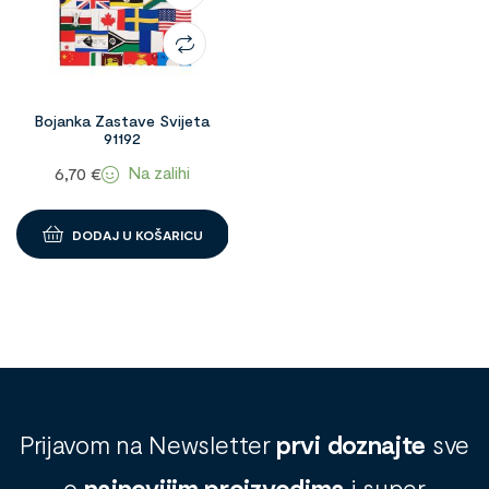
Bojanka Zastave Svijeta
91192
Na zalihi
6,70
€
DODAJ U KOŠARICU
Prijavom na Newsletter
prvi doznajte
sve
o
najnovijim proizvodima
i super