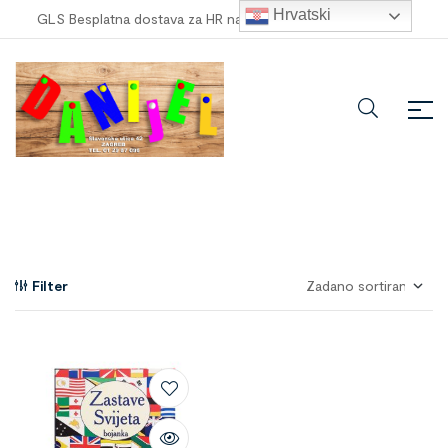
Hrvatski
GLS Besplatna dostava za HR narudžbe veće od
100,00 €
!
Filter