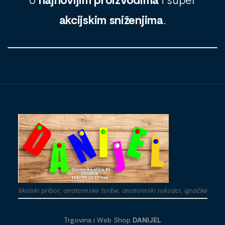
akcijskim sniženjima
.
školski pribor, anatomske torbe, anatomski ruksaci, igračke
Trgovina i Web Shop
DANIJEL