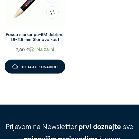
Posca marker pc-5M debljine
1,8-2,5 mm Slonova kost
Ivory 1091106
Na zalihi
2,60
€
DODAJ U KOŠARICU
Prijavom na Newsletter
prvi doznajte
sve
o
najnovijim proizvodima
i super