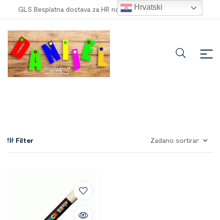
Hrvatski
GLS Besplatna dostava za HR narudžbe veće od
100,00 €
!
Filter