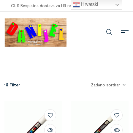
Hrvatski
GLS Besplatna dostava za HR narudžbe veće od
100,00 €
!
Filter