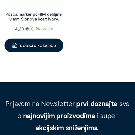
Posca marker pc-8M debljine
8 mm Slonova kost Ivory
1091089
Na zalihi
4,20
€
DODAJ U KOŠARICU
Prijavom na Newsletter
prvi doznajte
sve
o
najnovijim proizvodima
i super
akcijskim sniženjima
.