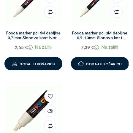
Posca marker pc-1M debljine
Posca marker pc-3M debljine
0,7 mm Slonova kost Ivory
0,9-1,3mm Slonova kost
1091189
1091121
Na zalihi
Na zalihi
2,65
€
2,39
€
DODAJ U KOŠARICU
DODAJ U KOŠARICU