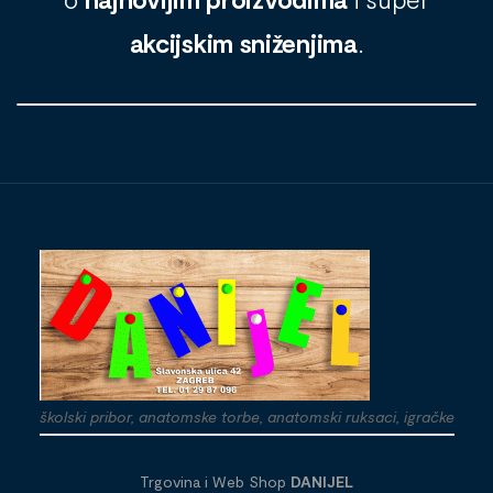
akcijskim sniženjima
.
školski pribor, anatomske torbe, anatomski ruksaci, igračke
Trgovina i Web Shop
DANIJEL