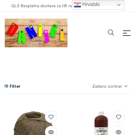
Hrvatski
GLS Besplatna dostava za HR narudžbe veće od
100,00 €
!
Filter