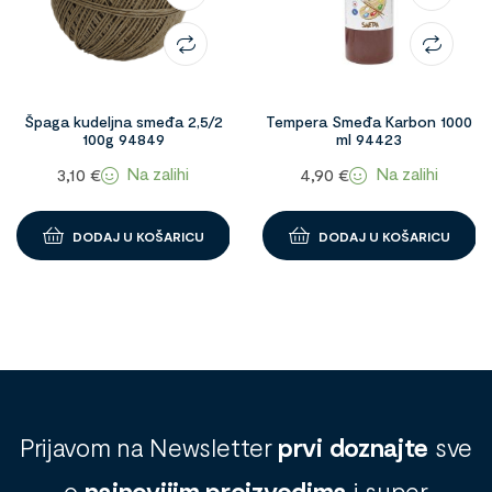
Špaga kudeljna smeđa 2,5/2
Tempera Smeđa Karbon 1000
100g 94849
ml 94423
Na zalihi
Na zalihi
3,10
€
4,90
€
DODAJ U KOŠARICU
DODAJ U KOŠARICU
Prijavom na Newsletter
prvi doznajte
sve
o
najnovijim proizvodima
i super