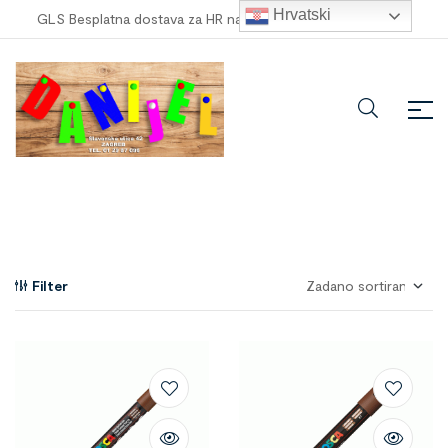
Hrvatski
GLS Besplatna dostava za HR narudžbe veće od
100,00 €
!
Filter