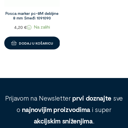
Posca marker pc-8M debljine
8 mm Smeđi 1091090
Na zalihi
4,20
€
DODAJ U KOŠARICU
Prijavom na Newsletter
prvi doznajte
sve
o
najnovijim proizvodima
i super
akcijskim sniženjima
.