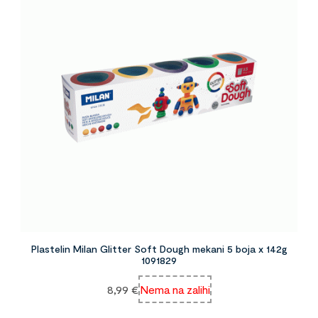
Plastelin Milan Glitter Soft Dough mekani 5 boja x 142g
1091829
8,99
€
Nema na zalihi