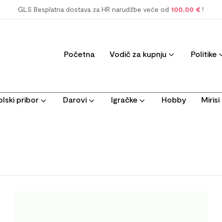
GLS Besplatna dostava za HR narudžbe veće od
100,00 €
!
Početna
Vodič za kupnju
Politike
lski pribor
Darovi
Igračke
Hobby
Miris