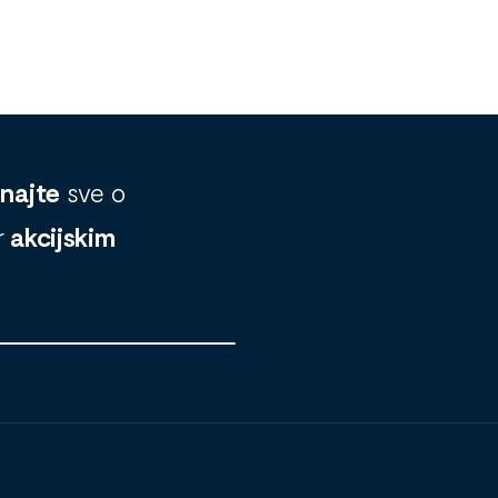
znajte
sve o
r
akcijskim