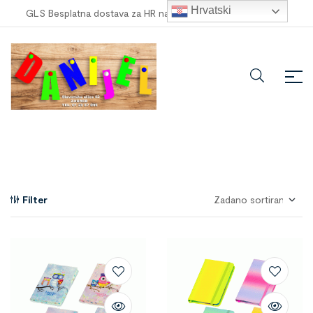
Hrvatski
GLS Besplatna dostava za HR narudžbe veće od
100,00 €
!
Filter