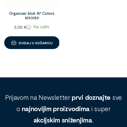
Organizer blok A7 Colors
1093159
Na zalihi
2,00
€
DODAJ U KOŠARICU
Prijavom na Newsletter
prvi doznajte
sve
o
najnovijim proizvodima
i super
akcijskim sniženjima
.