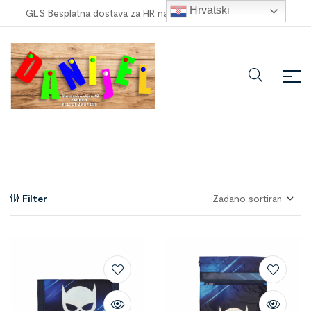
Hrvatski
GLS Besplatna dostava za HR narudžbe veće od
100,00 €
!
Filter