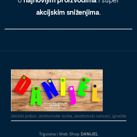
akcijskim sniženjima
.
školski pribor, anatomske torbe, anatomski ruksaci, igračke
Trgovina i Web Shop
DANIJEL