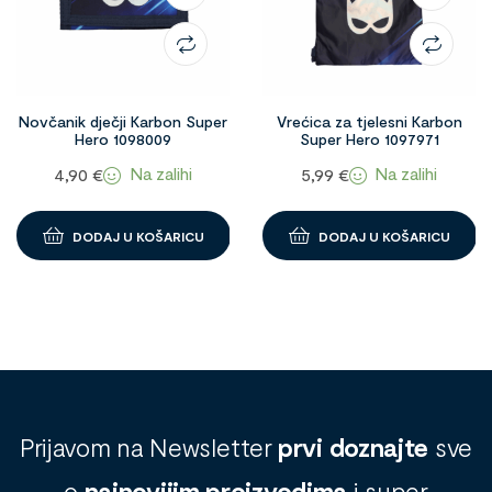
Novčanik dječji Karbon Super
Vrećica za tjelesni Karbon
Hero 1098009
Super Hero 1097971
Na zalihi
Na zalihi
4,90
€
5,99
€
DODAJ U KOŠARICU
DODAJ U KOŠARICU
Prijavom na Newsletter
prvi doznajte
sve
o
najnovijim proizvodima
i super