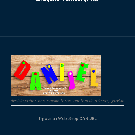
školski pribor, anatomske torbe, anatomski ruksaci, igračke
Trgovina i Web Shop
DANIJEL