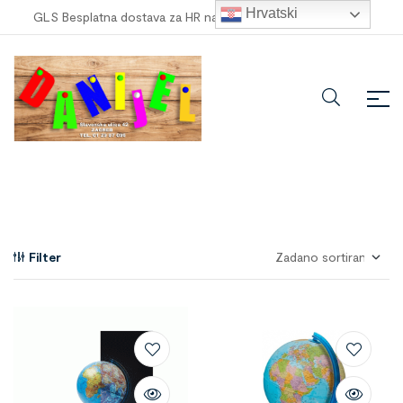
Hrvatski
GLS Besplatna dostava za HR narudžbe veće od
100,00 €
!
Filter