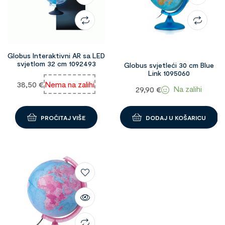
Globus Interaktivni AR sa LED
svjetlom 32 cm 1092493
Globus svjetleći 30 cm Blue
Link 1095060
38,50
€
Nema na zalihi
Na zalihi
29,90
€
PROČITAJ VIŠE
DODAJ U KOŠARICU