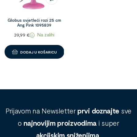
Globus svjetleći rozi 25 cm
Ang Pink 1095839
Na zalihi
39,99
€
DODAJ U KOŠARICU
Prijavom na Newsletter
prvi doznajte
sve
o
najnovijim proizvodima
i super
akcijskim sniženjima
.