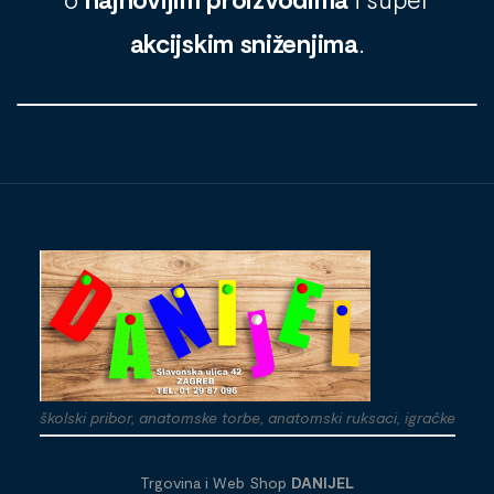
akcijskim sniženjima
.
školski pribor, anatomske torbe, anatomski ruksaci, igračke
Trgovina i Web Shop
DANIJEL