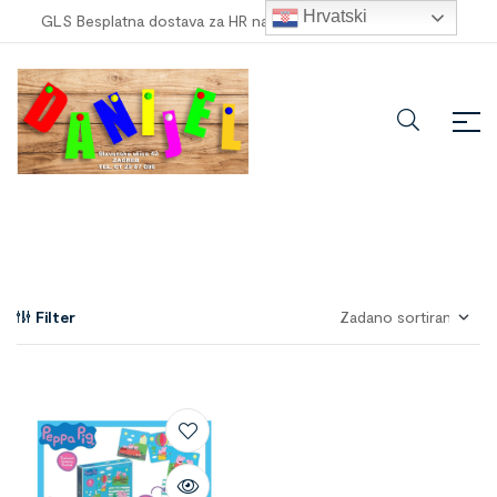
Hrvatski
GLS Besplatna dostava za HR narudžbe veće od
100,00 €
!
Filter