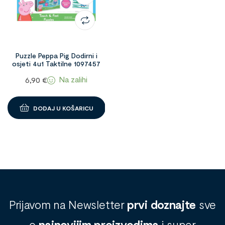
Puzzle Peppa Pig Dodirni i
osjeti 4u1 Taktilne 1097457
Na zalihi
6,90
€
DODAJ U KOŠARICU
Prijavom na Newsletter
prvi doznajte
sve
o
najnovijim proizvodima
i super