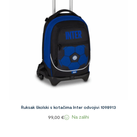
Ruksak školski s kotačima Inter odvojivi 1098913
Na zalihi
99,00
€