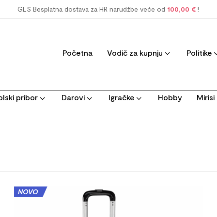
GLS Besplatna dostava za HR narudžbe veće od
100,00 €
!
Početna
Vodič za kupnju
Politike
lski pribor
Darovi
Igračke
Hobby
Miris
NOVO