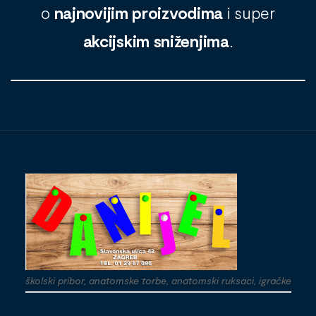
o
najnovijim proizvodima
i super
akcijskim sniženjima
.
školski pribor, anatomske torbe, anatomski ruksaci, igračke