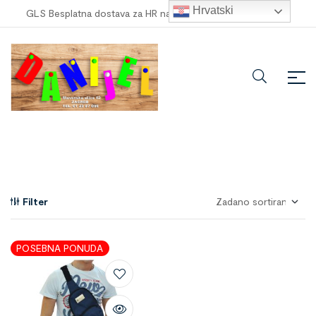
Hrvatski
GLS Besplatna dostava za HR narudžbe veće od
100,00 €
!
Filter
POSEBNA PONUDA