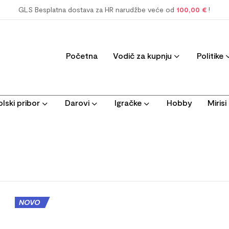
GLS Besplatna dostava za HR narudžbe veće od
100,00 €
!
Početna
Vodič za kupnju
Politike
lski pribor
Darovi
Igračke
Hobby
Miris
NOVO