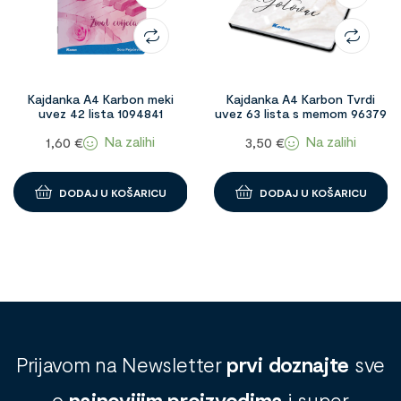
Kajdanka A4 Karbon meki
Kajdanka A4 Karbon Tvrdi
uvez 42 lista 1094841
uvez 63 lista s memom 96379
Na zalihi
Na zalihi
1,60
€
3,50
€
DODAJ U KOŠARICU
DODAJ U KOŠARICU
Prijavom na Newsletter
prvi doznajte
sve
o
najnovijim proizvodima
i super