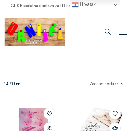
Hrvatski
GLS Besplatna dostava za HR narudžbe veće od
100,00 €
!
Filter