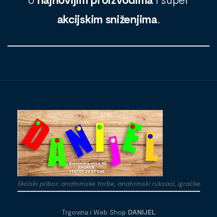
akcijskim sniženjima
.
školski pribor, anatomske torbe, anatomski ruksaci, igračke
Trgovina i Web Shop
DANIJEL