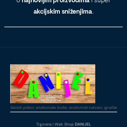
akcijskim sniženjima
.
školski pribor, anatomske torbe, anatomski ruksaci, igračke
Trgovina i Web Shop
DANIJEL