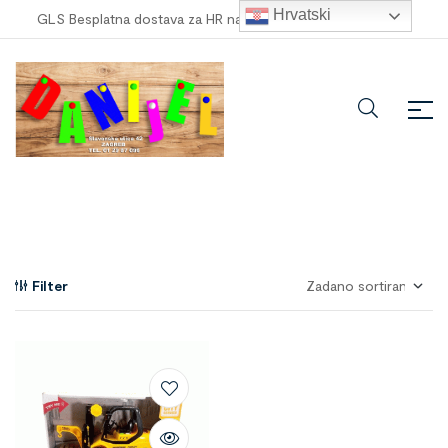
Hrvatski
GLS Besplatna dostava za HR narudžbe veće od
100,00 €
!
Filter