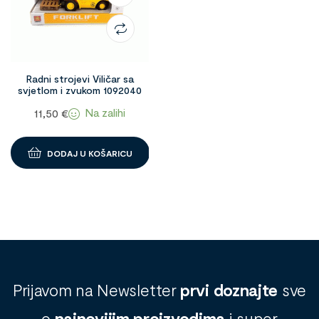
Radni strojevi Viličar sa
svjetlom i zvukom 1092040
Na zalihi
11,50
€
DODAJ U KOŠARICU
Prijavom na Newsletter
prvi doznajte
sve
o
najnovijim proizvodima
i super