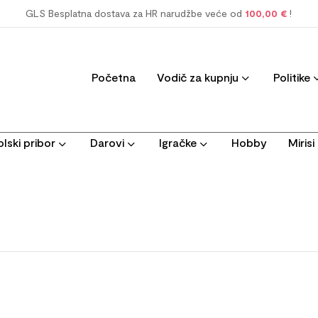
GLS Besplatna dostava za HR narudžbe veće od
100,00 €
!
Početna
Vodič za kupnju
Politike
lski pribor
Darovi
Igračke
Hobby
Miris