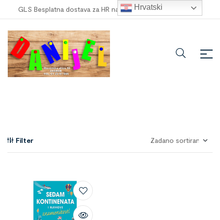
Hrvatski
GLS Besplatna dostava za HR narudžbe veće od
100,00 €
!
Filter