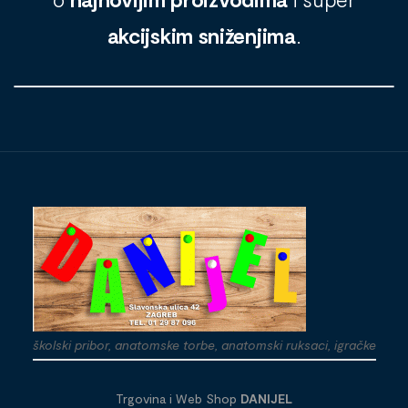
akcijskim sniženjima
.
školski pribor, anatomske torbe, anatomski ruksaci, igračke
Trgovina i Web Shop
DANIJEL