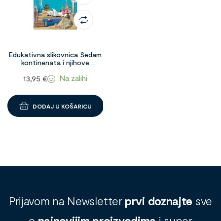
Edukativna slikovnica Sedam
kontinenata i njihove
znamenitosti 1095278
Na zalihi
13,95
€
DODAJ U KOŠARICU
Prijavom na Newsletter
prvi doznajte
sve
o
najnovijim proizvodima
i super