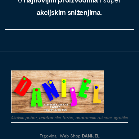
akcijskim sniženjima
.
školski pribor, anatomske torbe, anatomski ruksaci, igračke
Trgovina i Web Shop
DANIJEL