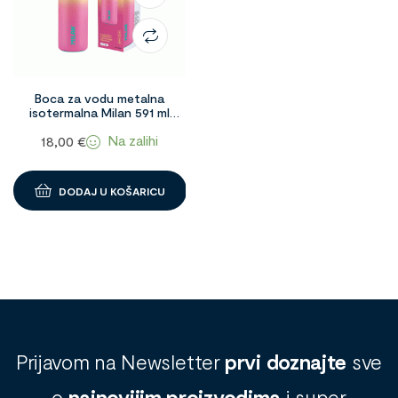
Boca za vodu metalna
isotermalna Milan 591 ml
Sunset 99668
Na zalihi
18,00
€
DODAJ U KOŠARICU
Prijavom na Newsletter
prvi doznajte
sve
o
najnovijim proizvodima
i super