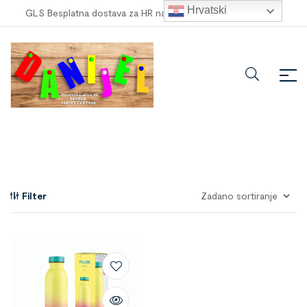
Hrvatski
GLS Besplatna dostava za HR narudžbe veće od
100,00 €
!
Filter