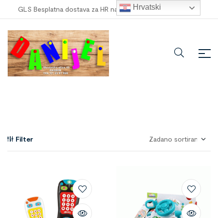
Hrvatski
GLS Besplatna dostava za HR narudžbe veće od
100,00 €
!
Filter