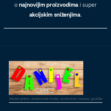
o
najnovijim proizvodima
i super
akcijskim sniženjima
.
školski pribor, anatomske torbe, anatomski ruksaci, igračke