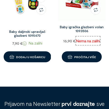
Baby igračka glazbeni volan
1093506
Baby daljinski upravljač
glazbeni 1095470
16,90
€
Nema na zalihi
Na zalihi
7,90
€
DODAJ U KOŠARICU
PROČITAJ VIŠE
Prijavom na Newsletter
prvi doznajte
sve